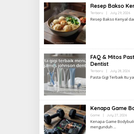
Resep Bakso Ken
By
Terbaru
|
July 29, 2026
Ad
Resep Bakso Kenyal da
FAQ & Mitos Past
Dentist
By
Terbaru
|
July 28, 2026
Ad
Pasta Gigi Terbaik Itu
Kenapa Game Bod
By
Game
|
July 27, 2026
Adm
Kenapa Game Bodybuild
mengunduh