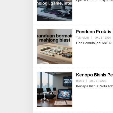
Panduan Praktis
B
Teknologi
|
July 31, 2026
A
Dari Pemula Jadi Ahli: 
Kenapa Bisnis P
By
Bisnis
|
July 31, 2026
Admi
Kenapa Bisnis Perlu Ad