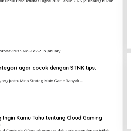
aik untuk Produktivitas Digital 2026 Tahun 2026, journaling bukan
coronavirus SARS-CoV-2. In January
ategori agar cocok dengan STNK tips:
min
 yang Justru Mirip Strategi Main Game Banyak
 Ingin Kamu Tahu tentang Cloud Gaming
By
6
Admin
ud Gaming Itu? Banyak orang sudah sering mendengar istilah