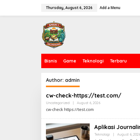
Skip
to
Add a Menu
Thursday, August 6, 2026
content
Bisnis
Game
Teknologi
Terbaru
Author:
admin
cw-check-https://test.com/
By
Uncategorized
|
August 6, 2026
Admin
cw-check https://test.com
Aplikasi Journali
Teknologi
|
August 6, 202