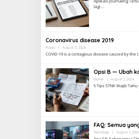
Aplikasi Journaling Terb
lagi
Coronavirus disease 2019
By
Public
|
August 5, 2026
Admin
COVID-19 is a contagious disease caused by the 
Opsi B — Ubah k
By
Game
|
August 2, 2026
Ad
5 Tips STNK Wajib Tahu
FAQ: Semua yang
Teknologi
|
August 2, 202
Apa Sih Sebenarnya Clo